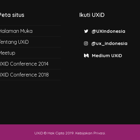
Peta situs
Ikuti UXiD
Halaman Muka
@UXIndonesia
Tentang UXiD
@ux_indonesia
Meetup
Medium UXiD
UXID Conference 2014
UXID Conference 2018
UXiD © Hak Cipta 2019.
Kebijakan Privasi
.