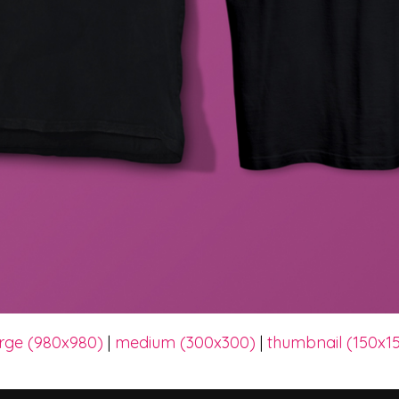
arge (980x980)
|
medium (300x300)
|
thumbnail (150x1