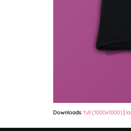
Downloads
:
full (1000x1000)
|
l