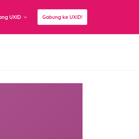
ang UXID
Gabung ke UXiD!