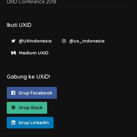
UXID Conference 2018
Ikuti UXiD
@UXIndonesia
@ux_indonesia
Medium UXiD
Gabung ke UXiD!
Grup Facebook
Grup Slack
Grup LinkedIn