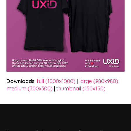
Downloads
:
full (1000x1000)
|
large (980x980)
|
medium (300x300)
|
thumbnail (150x150)