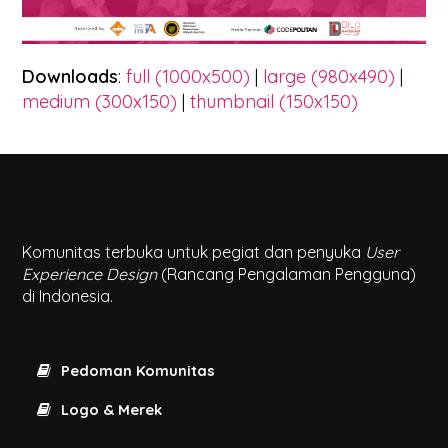
Downloads
:
full (1000x500)
|
large (980x490)
|
medium (300x150)
|
thumbnail (150x150)
Komunitas terbuka untuk pegiat dan penyuka
User
Experience Design
(Rancang Pengalaman Pengguna)
di Indonesia.
Pedoman Komunitas
Logo & Merek