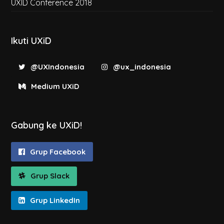
UXID Conference 2018
Ikuti UXiD
@UXIndonesia
@ux_indonesia
Medium UXiD
Gabung ke UXiD!
Grup Facebook
Grup Slack
Grup LinkedIn