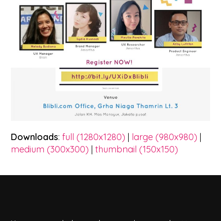
Downloads
:
full (1280x1280)
|
large (980x980)
|
medium (300x300)
|
thumbnail (150x150)