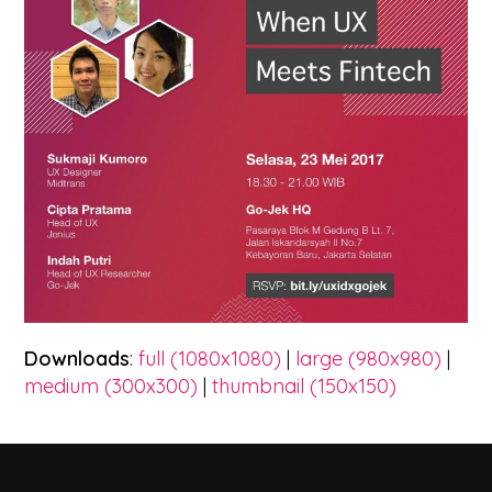
Downloads
:
full (1080x1080)
|
large (980x980)
|
medium (300x300)
|
thumbnail (150x150)