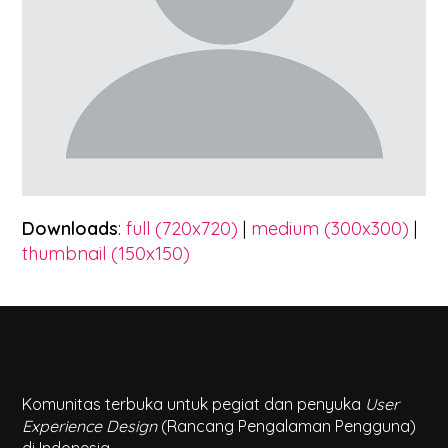
Downloads
:
full (720x720)
|
medium (300x300)
|
thumbnail (150x150)
Komunitas terbuka untuk pegiat dan penyuka
User
Experience Design
(Rancang Pengalaman Pengguna)