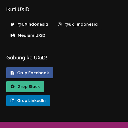
Ikuti UXiD
@UXIndonesia
@ux_indonesia
Medium UXiD
Gabung ke UXiD!
Grup Facebook
Grup Slack
Grup LinkedIn