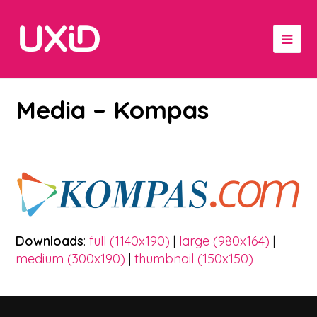
Media – Kompas
Downloads
:
full (1140x190)
|
large (980x164)
|
medium (300x190)
|
thumbnail (150x150)