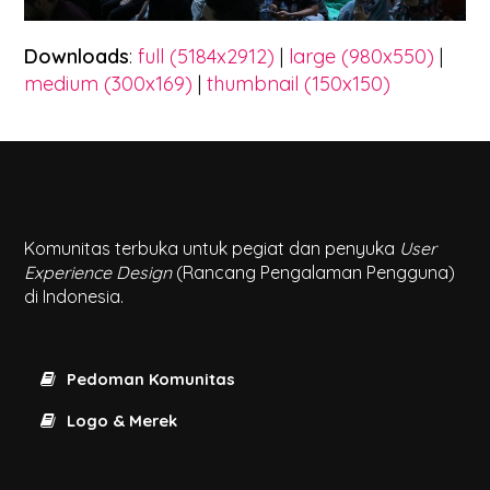
Downloads
:
full (5184x2912)
|
large (980x550)
|
medium (300x169)
|
thumbnail (150x150)
Komunitas terbuka untuk pegiat dan penyuka
User
Experience Design
(Rancang Pengalaman Pengguna)
di Indonesia.
Pedoman Komunitas
Logo & Merek