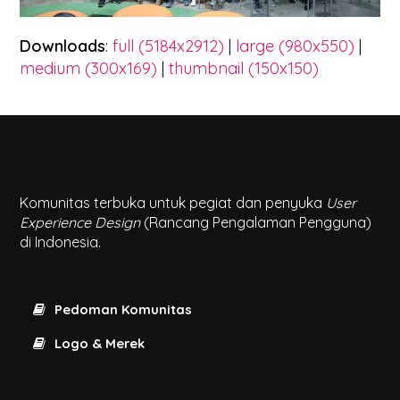
Downloads
:
full (5184x2912)
|
large (980x550)
|
medium (300x169)
|
thumbnail (150x150)
Komunitas terbuka untuk pegiat dan penyuka
User
Experience Design
(Rancang Pengalaman Pengguna)
di Indonesia.
Pedoman Komunitas
Logo & Merek