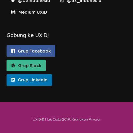
@UXIndonesia
@ux_indonesia
Medium UXiD
Gabung ke UXiD!
Grup Facebook
Grup Slack
Grup LinkedIn
UXiD © Hak Cipta 2019.
Kebijakan Privasi
.