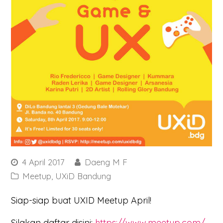
4 April 2017
Daeng M F
Meetup
,
UXiD Bandung
Siap-siap buat UXID Meetup April!
Silakan daftar disini:
https://www.meetup.com/