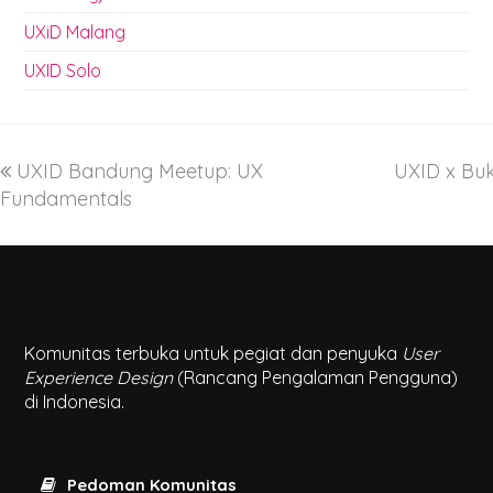
UXiD Malang
UXID Solo
UXID Bandung Meetup: UX
UXID x Buk
Fundamentals
Komunitas terbuka untuk pegiat dan penyuka
User
Experience Design
(Rancang Pengalaman Pengguna)
di Indonesia.
Pedoman Komunitas