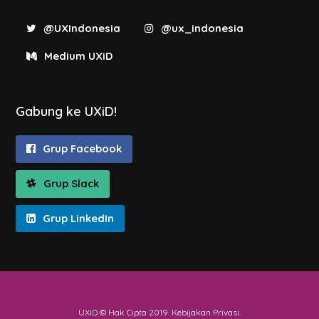
@UXIndonesia
@ux_indonesia
Medium UXiD
Gabung ke UXiD!
Grup Facebook
Grup Slack
Grup LinkedIn
UXiD © Hak Cipta 2019.
Kebijakan Privasi
.