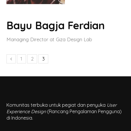
Bayu Bagja Ferdian
Managing Director at Giza Design Lab
1
2
3
Komunitas terbuka untuk pegiat dan penyuka
User
Experience Design
(Rancang Pengalaman Pengguna)
di Indonesia.