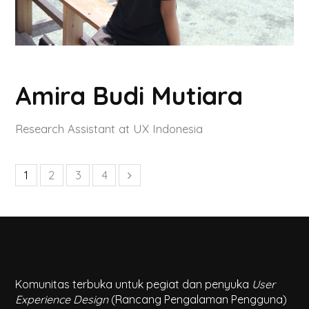
Amira Budi Mutiara
Research Assistant at UX Indonesia
1
2
3
4
Komunitas terbuka untuk pegiat dan penyuka
User
Experience Design
(Rancang Pengalaman Pengguna)