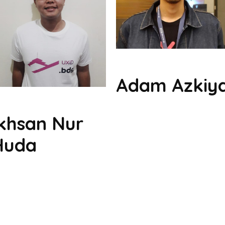
Adam Azkiy
Ikhsan Nur
Huda