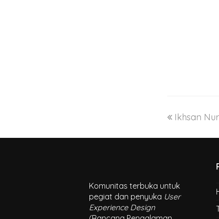
Ikhsan Nu
Komunitas terbuka untuk
pegiat dan penyuka
User
Experience Design
(Rancang Pengalaman