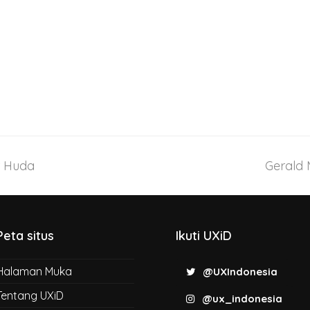
r Huda
Gerald
Peta situs
Ikuti UXiD
Halaman Muka
@UXIndonesia
Tentang UXiD
@ux_indonesia