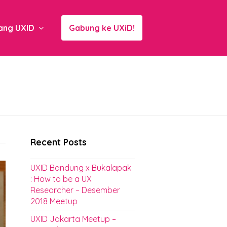
ang UXID
Gabung ke UXiD!
Recent Posts
UXID Bandung x Bukalapak
: How to be a UX
Researcher – Desember
2018 Meetup
UXID Jakarta Meetup –