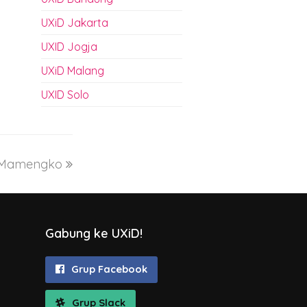
UXiD Jakarta
UXID Jogja
UXiD Malang
UXID Solo
 Mamengko
Gabung ke UXiD!
Grup Facebook
Grup Slack