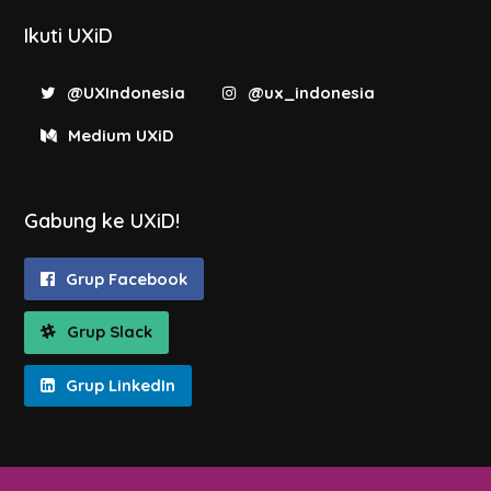
Ikuti UXiD
@UXIndonesia
@ux_indonesia
Medium UXiD
Gabung ke UXiD!
Grup Facebook
Grup Slack
Grup LinkedIn