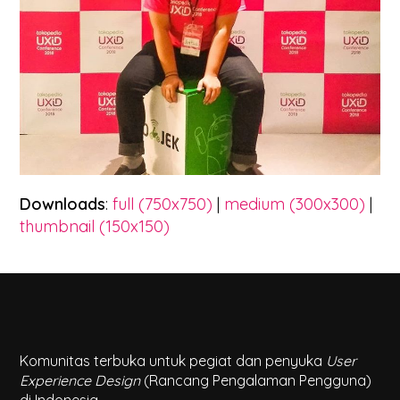
Downloads
:
full (750x750)
|
medium (300x300)
|
thumbnail (150x150)
Komunitas terbuka untuk pegiat dan penyuka
User
Experience Design
(Rancang Pengalaman Pengguna)