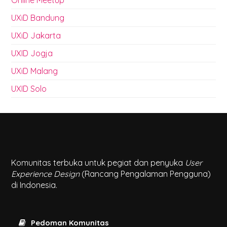
UXiD Bandung
UXiD Jakarta
UXID Jogja
UXiD Malang
UXID Solo
Komunitas terbuka untuk pegiat dan penyuka
User
Experience Design
(Rancang Pengalaman Pengguna)
di Indonesia.
Pedoman Komunitas