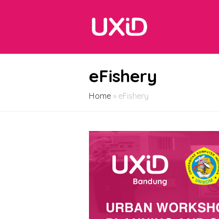
eFishery
Home
»
eFishery