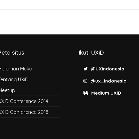
Peta situs
Ikuti UXiD
Halaman Muka
@UXIndonesia
Tentang UXiD
@ux_indonesia
Meetup
Medium UXiD
UXID Conference 2014
UXID Conference 2018