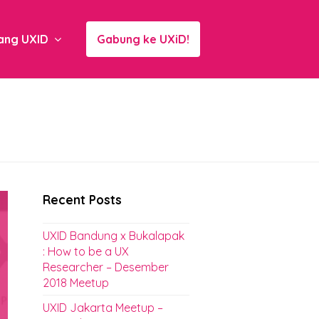
ang UXID
Gabung ke UXiD!
Recent Posts
UXID Bandung x Bukalapak
: How to be a UX
Researcher – Desember
2018 Meetup
UXID Jakarta Meetup –