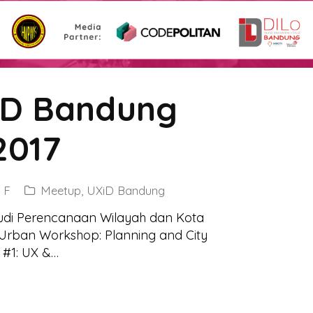
iD Bandung
2017
 F
Meetup
,
UXiD Bandung
di Perencanaan Wilayah dan Kota
ban Workshop: Planning and City
#1: UX &…