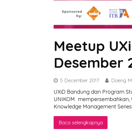
Meetup UX
Desember 
5 December 2017
Daeng M
UXiD Bandung dan Program Stu
UNIKOM mempersembahkan, Ur
Knowledge Management Series 
Baca selengkapnya