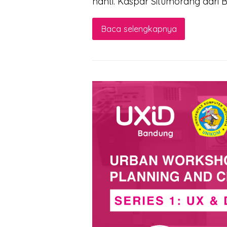
nanti. Kaspar Situmorang dari 
Baca selengkapnya