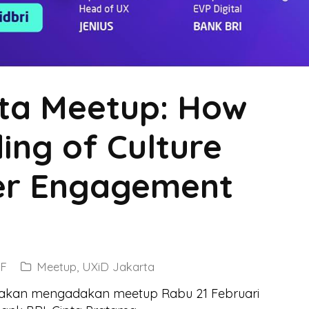
ta Meetup: How
ing of Culture
ser Engagement
 F
Meetup
,
UXiD Jakarta
I akan mengadakan meetup Rabu 21 Februari