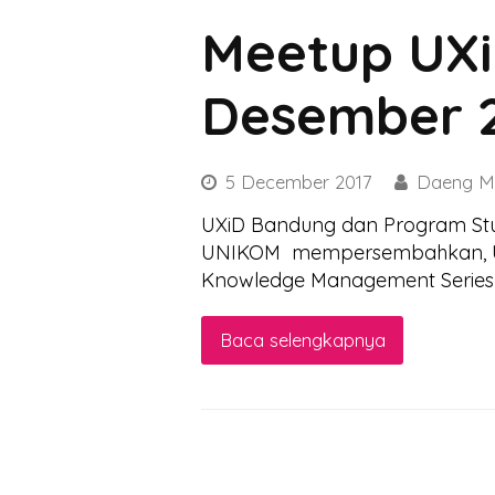
Meetup UX
Desember 
5 December 2017
Daeng M
UXiD Bandung dan Program Stu
UNIKOM mempersembahkan, Ur
Knowledge Management Series 
Baca selengkapnya