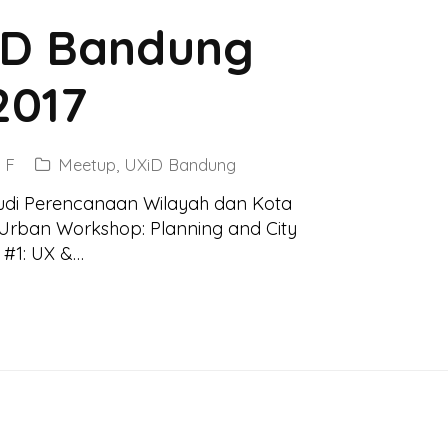
iD Bandung
2017
 F
Meetup
,
UXiD Bandung
di Perencanaan Wilayah dan Kota
ban Workshop: Planning and City
#1: UX &…