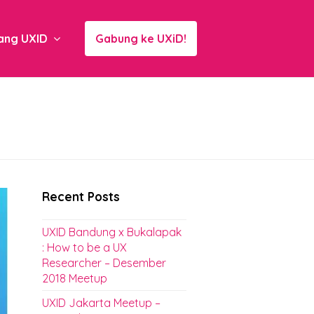
ang UXID
Gabung ke UXiD!
Recent Posts
UXID Bandung x Bukalapak
: How to be a UX
Researcher – Desember
2018 Meetup
UXID Jakarta Meetup –