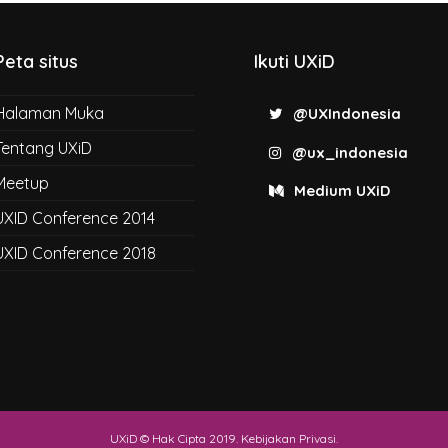
Peta situs
Ikuti UXiD
Halaman Muka
@UXIndonesia
Tentang UXiD
@ux_indonesia
Meetup
Medium UXiD
UXID Conference 2014
UXID Conference 2018
UXiD © Hak Cipta 2019.
Kebijakan Privasi
.